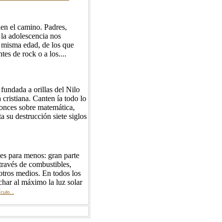
en el camino. Padres,
 la adolescencia nos
 misma edad, de los que
es de rock o a los....
fundada a orillas del Nilo
cristiana. Canten ía todo lo
tonces sobre matemática,
ta su destrucción siete siglos
 es para menos: gran parte
través de combustibles,
otros medios. En todos los
char al máximo la luz solar
culo...