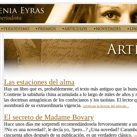
Las estaciones del alma
Hay un libro que es, probablemente, el texto más antiguo que la hu
Contiene la sabiduría china acumulada a lo largo de miles de años y 
las doctrinas antagónicas de los confucianos y los taoístas. El lector 
asombrará de su extraordinaria vigencia.
continuar la lectura del artículo...
El secreto de Madame Bovary
Hace unos días me sorprendí recomendándosela fervorosamente a una
?No es una novedad?, le decía yo, ?pero...? ¿Una novedad? Caramb
cincuenta años después de su publicación, es un verdadero clásico.
co