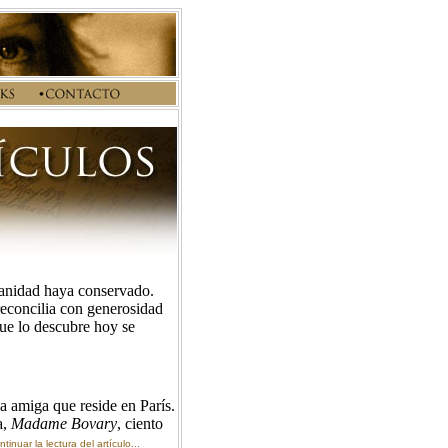
manidad haya conservado.
reconcilia con generosidad
que lo descubre hoy se
 amiga que reside en París.
a,
Madame Bovary
, ciento
ntinuar la lectura del artículo...