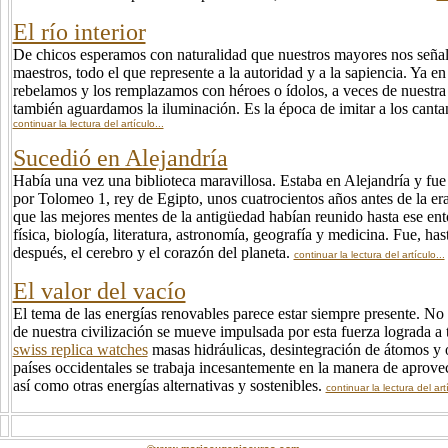
El río interior
De chicos esperamos con naturalidad que nuestros mayores nos señal
maestros, todo el que represente a la autoridad y a la sapiencia. Ya en
rebelamos y los remplazamos con héroes o ídolos, a veces de nuestra
también aguardamos la iluminación. Es la época de imitar a los cantant
continuar la lectura del artículo...
Sucedió en Alejandría
Había una vez una biblioteca maravillosa. Estaba en Alejandría y fue 
por Tolomeo 1, rey de Egipto, unos cuatrocientos años antes de la era 
que las mejores mentes de la antigüedad habían reunido hasta ese en
física, biología, literatura, astrono­mía, geografía y medicina. Fue, has
después, el cerebro y el corazón del planeta.
continuar la lectura del artículo...
El valor del vacío
El tema de las energías renovables parece estar siempre presente. No
de nuestra civilización se mueve impulsada por esta fuerza lograda a 
swiss replica watches
masas hidráulicas, desintegración de átomos y 
países occidentales se trabaja incesantemente en la manera de aprove
así como otras energías alternativas y sostenibles.
continuar la lectura del artí