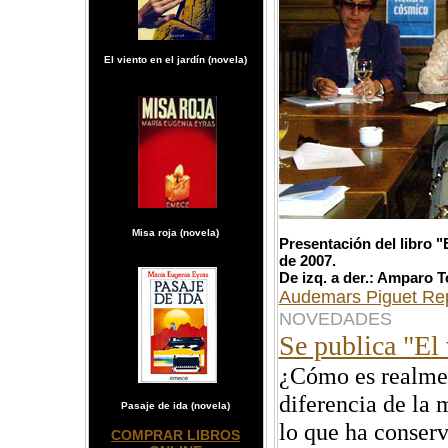
El viento en el jardín (novela)
Misa roja (novela)
Presentación del libro "
de 2007.
De izq. a der.: Amparo 
Audemars Piguet Rep
NOVEDADES
Se publica "El
¿Cómo es realmen
diferencia de la 
Pasaje de ida (novela)
lo que ha conserv
COMPRAR LIBROS