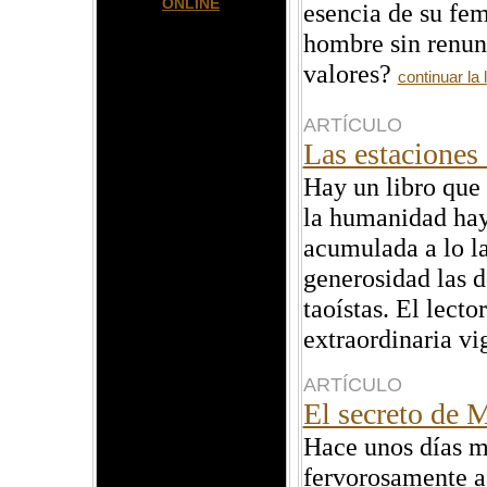
ONLINE
esencia de su fem
hombre sin renunc
valores?
continuar la l
ARTÍCULO
Las estaciones
Hay un libro que 
la humanidad hay
acumulada a lo la
generosidad las d
taoístas. El lect
extraordinaria vi
ARTÍCULO
El secreto de
Hace unos días m
fervorosamente a