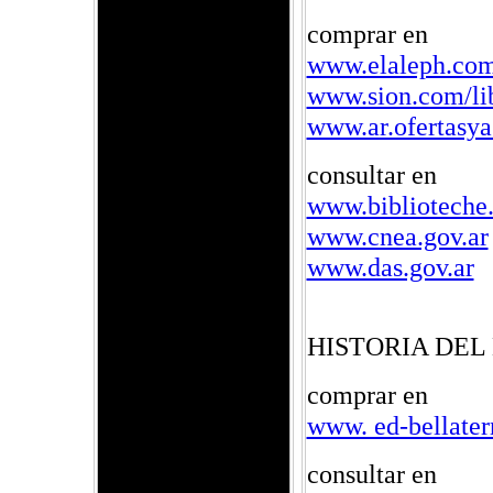
comprar en
www.elaleph.co
www.sion.com/li
www.ar.ofertasy
consultar en
www.biblioteche.
www.cnea.gov.ar
www.das.gov.ar
HISTORIA DEL
comprar en
www. ed-bellater
consultar en