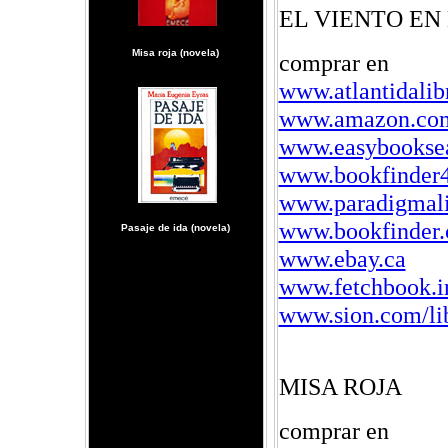
EL VIENTO EN
Misa roja (novela)
comprar en
www.atlantidalib
www.amazon.co
www.easybookse
www.bookfinder
www.paradigmali
www.bookfinder
Pasaje de ida (novela)
www.ebay.ca
www.fetchbook.i
www.sion.com/li
MISA ROJA
comprar en