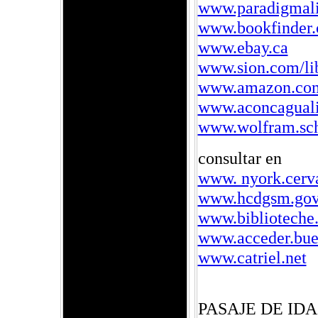
www.paradigmali
www.bookfinder
www.ebay.ca
www.sion.com/li
www.amazon.co
www.aconcagual
www.wolfram.sch
consultar en
www. nyork.cerva
www.hcdgsm.gov
www.biblioteche.
www.acceder.buen
www.catriel.net
PASAJE DE IDA