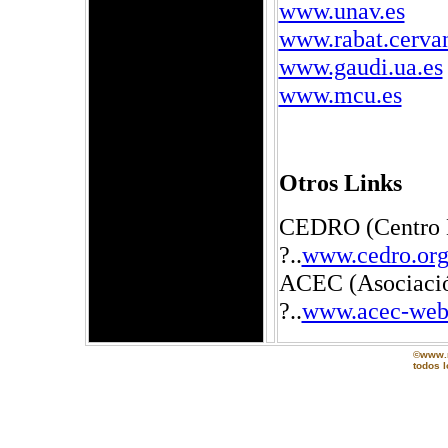
www.unav.es
www.rabat.cervan
www.gaudi.ua.es
www.mcu.es
Otros Links
CEDRO (Centro E
?..
www.cedro.or
ACEC (Asociación
?..
www.acec-web
©www.m
todos 